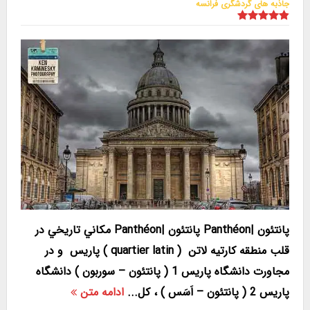
جاذبه های گردشگری فرانسه
پانتئون |Panthéon پانتئون |Panthéon مکاني تاريخي در
قلب منطقه كارتيه لاتن ( quartier latin ) پاريس و در
مجاورت دانشگاه پاريس 1 ( پانتئون – سوربون ) دانشگاه
پاريس 2 ( پانتئون – اَسَس ) ، کل...
ادامه متن