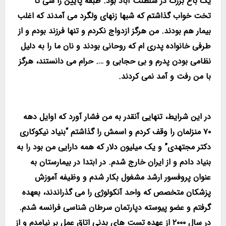
یک باغ بزرگ در سلطنت آباد بود. طبقه پایین را سی تا
تخت خواب گذاشتم که شبها زنهای ولگرد می آمدند که اغلب
بیمار هم بودند. من هرگز ازدواج نکردم و تنها فرزند بودم و از
طرفی خانواده پدری ام که روحانی بودند و نان ما را به دلیل
نظامی بودن پدرم و بی حجابی و …. حرام می دانستند، هرگز
با من رفت و آمد نمی کردند.
پروفسور مجتهدزاده
در این شرایط، تنهایی آنقدر به من فشار آورد که اوایل دهه
۷۰ منزلمان را وقف کردم و اسمش را گذاشتم “بنیاد نیکوکاری
دکتر مجتهدی” و یک میلیون دلار که همه دارایی من بود را به
بنیاد دادم و از ایران خارج شدم. در ابتدا در بیمارستان به
عنوان پروفسور ارشد مشغول بکار شدم و وظیفه آموزش
پزشکان متخصص که واحد آنکولوژی را می گذراندند، بعهده
گرفتم و عضو پیوسته دپارتمان سرطان شناسی فرانسه شدم.
در سال ۲۰۰۰ از عهده تست های بدنی اتاق عمل بر نیامدم و از