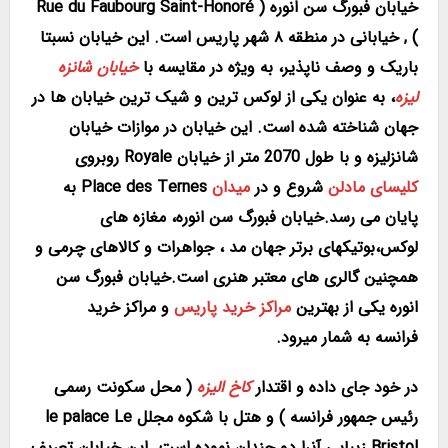
خیابان فبورگ سن انوره ( Rue du Faubourg Saint-Honoré
) , خیابانی در منطقه ۸ شهر پاریس است. این خیابان نسبتا
باریک و وصف ناپذیر، به ویژه در مقایسه با
خیابان شانزه
لیزه
، به عنوان یکی از لوکس ترین و شیک ترین خیابان ها در
جهان شناخته شده است. این خیابان در موازات خیابان
شانزلیزه و با طول 2070 متر از خیابان Royale روبروی
کلیسای مادلن
شروع و در
میدان
Place des Ternes به
پایان می رسد.خيابان فبورگ سن انوره، مغازه های
لوکس،بوتیکهای برتر جهان مد ، جواهرات و کالاهای چرمی و
همچنین گالری های معتبر هنری است.خیابان فبورگ سن
انوره یکی از
بهترین
مراکز خرید پاریس
و
مراکز خرید
فرانسه
به شمار میرود.
در خود جای داده و اقتدار
کاخ اليزه
( محل سکونت رسمی
رئیس جمهور فرانسه ) و هتل با شکوه مجلل le palace Le
Bristol زیبایي آنرا دو چندان نموده است. این خیابان تعریف