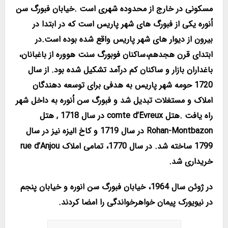
مسکونی در خارج از محدوده شهری است .خیابان فبورگ سن
اُنوره یکی از فبورگ های شهر پاریس است که در ابتدا در
بیرون از دیوار های شهر پاریس واقع شده بوده است.در
ابتدای قرن هجدهم،ساکنان فوبورگ سنت هووره از باغبانان،
باغداران بازار و ساکنان کم درآمد تشکیل شده بود. از سال
1720 حومه شهر پاریس به هدفی برای توسعه دهندگان
املاک و مستغلات تبدیل شد و فبورگ سن اُنوره به داخل شهر
راه یافت .هتل comte d’Évreux در سال 1718 , هتل
Rohan-Montbazon در سال 1719 و کاخ الیزه نیز در سال
1799 ساخته شد. در سال 1770، تمامی املاک rue d’Anjou
خریداری شد.
در ژوئن سال 1964، خیابان فبورگ سن انوره و خیابان پنجم
در نیویورک پیمان خواهرخواندگی را امضا کردند.