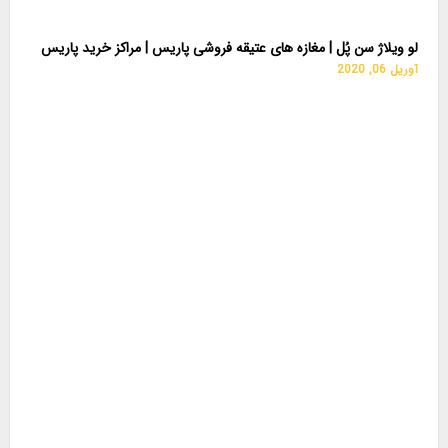
لو ویلاژ سن پُل | مغازه های عتیقه فروشی پاریس | مراکز خرید پاریس
آوریل 06, 2020