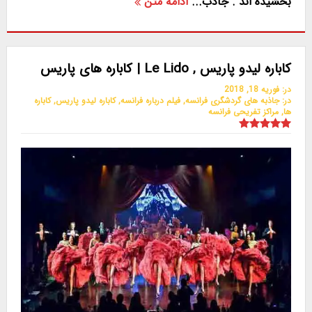
بخشیده اند . جاذب...
ادامه متن
کاباره لیدو پاریس , Le Lido | کاباره های پاریس
در:
فوریه 18, 2018
در:
جاذبه های گردشگری فرانسه
,
فیلم درباره فرانسه
,
کاباره لیدو پاریس
,
کاباره
ها
,
مراکز تفریحی فرانسه