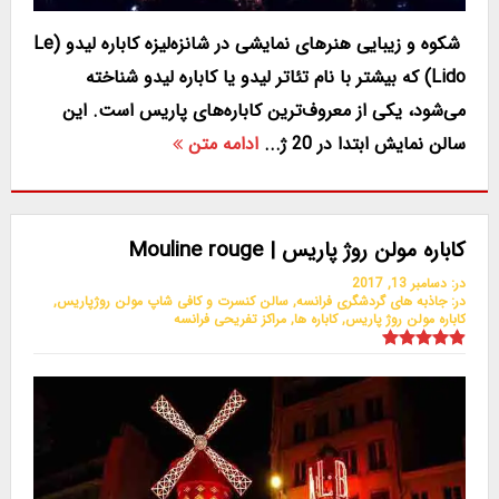
شکوه و زیبایی هنرهای نمایشی در شانزه‌لیزه کاباره لیدو (Le
Lido) که بیشتر با نام تئاتر لیدو یا کاباره لیدو شناخته
می‌شود، یکی از معروف‌ترین کاباره‌های پاریس است. این
سالن نمایش ابتدا در 20 ژ...
ادامه متن
کاباره مولن روژ پاریس | Mouline rouge
در:
دسامبر 13, 2017
در:
جاذبه های گردشگری فرانسه
,
سالن کنسرت و کافی شاپ مولن روژپاریس
,
کاباره مولن روژ پاریس
,
کاباره ها
,
مراکز تفریحی فرانسه