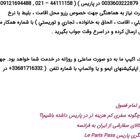
نمائید و یا اینکه در اپلیکیشن واتساپ با شماره تلفن ( 0033603222879 در پاریس ) ( 44111158 – 021 , 09121694488
رت نیاز به هماهنگی جهت خصوص رزرو محل اقامت ، بليط با نرخ
لي ، اقامت ، الحاق به خانواده ، تجاري و توريستي ) با شماره همکار ما
ل ارسال کرده و در اسرع وقت جواب بگیرید .
رید، اکیپ ما به دو صورت ساعتی و روزانه در خدمت شما خواهد بود. ج
اطلاعات بیشتر و انجام هاهنگی های لازم با استفاده از اپلیکیشنهای ایمو و یا واتساپ با شماره تلفن ( 33681716332+ در
ی تمام فصول
چگونه سفری کم هزینه تر در پاریس داشته باشیم!؟
ای سفارشی از ایران به فرانسه
Le Paris Pass