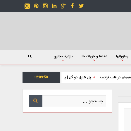
رستورانها
غذاها و خوراک ها
بازدید مجازی
ب فرانسه
پل شارل دو گل | پلی مدرن در قلب پاریس
12:09:51
پل الکساندر سوم | شکوه مع