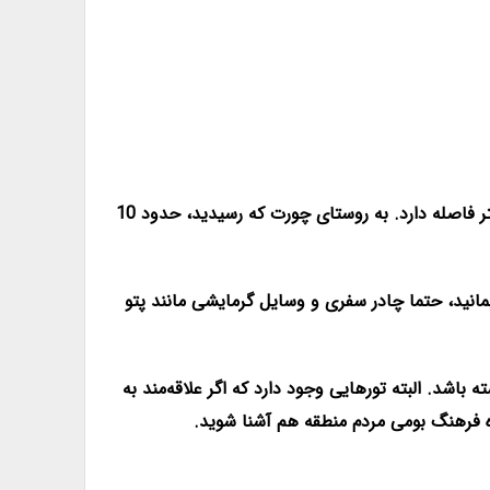
همانطور که در آدرس هم ذکر کردیم، باید از جاده‌ ساری-کیاسر راهی روستای چورت شوید. این مسیر از تهران حدود 350 کیلومتر فاصله دارد. به روستای چورت که رسیدید، حدود 10
مانید، حتما چادر سفری و وسایل گرمایشی مانند پتو
باشد. البته تورهایی وجود دارد که اگر علاقه‌مند به
راه فرهنگ بومی مردم منطقه هم آشنا شوید.