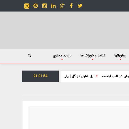
رستورانها
غذاها و خوراک ها
بازدید مجازی
رانسه
پل شارل دو گل | پلی مدرن در قلب پاریس
21:01:55
پل الکساندر سوم | شکوه معمار